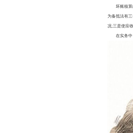
坏账核算的
为备抵法有三
况;三是使应
在实务中，