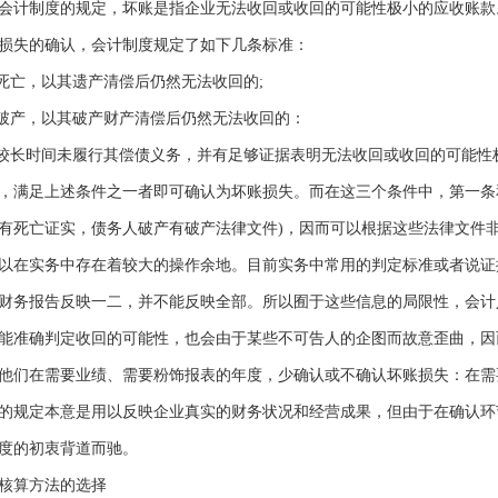
计制度的规定，坏账是指企业无法收回或收回的可能性极小的应收账款
失的确认，会计制度规定了如下几条标准：
亡，以其遗产清偿后仍然无法收回的;
破产，以其破产财产清偿后仍然无法收回的：
长时间未履行其偿债义务，并有足够证据表明无法收回或收回的可能性
足上述条件之一者即可确认为坏账损失。而在这三个条件中，第一条和
有死亡证实，债务人破产有破产法律文件)，因而可以根据这些法律文件
以在实务中存在着较大的操作余地。目前实务中常用的判定标准或者说证
财务报告反映一二，并不能反映全部。所以囿于这些信息的局限性，会计
能准确判定收回的可能性，也会由于某些不可告人的企图而故意歪曲，因
他们在需要业绩、需要粉饰报表的年度，少确认或不确认坏账损失：在需
的规定本意是用以反映企业真实的财务状况和经营成果，但由于在确认环
度的初衷背道而驰。
算方法的选择