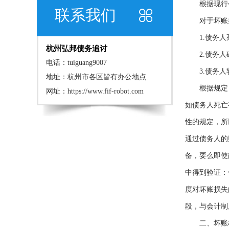
根据现行会
联系我们
对于坏账损
1.债务人死
杭州弘邦债务追讨
2.债务人
电话：tuiguang9007
3.债务人较
地址：杭州市各区皆有办公地点
根据规定，满
网址：
https://www.fif-robot.com
如债务人死亡
性的规定，所
通过债务人的
备，要么即使
中得到验证：
度对坏账损失
段，与会计制
二、坏账核